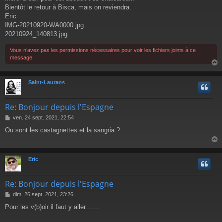
e
Bientôt le retour à Bisca, mais on reviendra.
Eric
IMG-20210920-WA0000.jpg
20210924_140813.jpg
Vous n’avez pas les permissions nécessaires pour voir les fichiers joints à ce
message.
Saint-Laurans
t
Re: Bonjour depuis l'Espagne
M
ven. 24 sept. 2021, 22:54
e
Ou sont les castagnettes et la sangria ?
s
s
a
g
Eric
e
t
Re: Bonjour depuis l'Espagne
M
dim. 26 sept. 2021, 23:26
e
Pour les v(b)oir il faut y aller.......
s
s