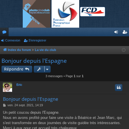
or
Connexion
S’enregistrer
on
’e
u
ne
nr
Index du forum
La vie du club
m
xi
eg
Bonjour depuis l'Espagne
s
on
ist
Répondre
re
3 messages • Page
1
sur
1
r
Eric
Bonjour depuis l'Espagne
M
ven. 24 sept. 2021, 14:19
e
Un petit coucou depuis l'Espagne.
s
Nous en avons profité pour faire une visite à Béatrice et Jean Marc, qui
s
a
s'est transformée en deux journées de visite guidée très intéressantes.
g
Merci à eux pour cet accueil très chaleureux.