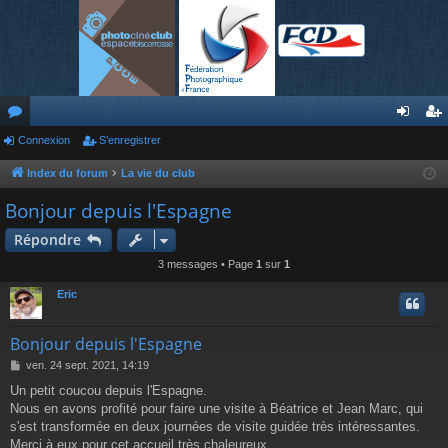
or
Connexion
S’enregistrer
on
’e
u
ne
nr
Index du forum
La vie du club
m
xi
eg
Bonjour depuis l'Espagne
s
on
ist
Répondre
re
3 messages • Page
1
sur
1
r
Eric
Bonjour depuis l'Espagne
M
ven. 24 sept. 2021, 14:19
e
Un petit coucou depuis l'Espagne.
s
Nous en avons profité pour faire une visite à Béatrice et Jean Marc, qui
s
a
s'est transformée en deux journées de visite guidée très intéressantes.
g
Merci à eux pour cet accueil très chaleureux.