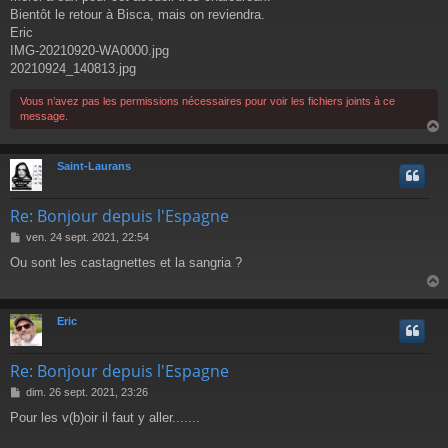
e
Bientôt le retour à Bisca, mais on reviendra.
Eric
IMG-20210920-WA0000.jpg
20210924_140813.jpg
Vous n’avez pas les permissions nécessaires pour voir les fichiers joints à ce
message.
Saint-Laurans
t
Re: Bonjour depuis l'Espagne
M
ven. 24 sept. 2021, 22:54
e
Ou sont les castagnettes et la sangria ?
s
s
a
g
Eric
e
t
Re: Bonjour depuis l'Espagne
M
dim. 26 sept. 2021, 23:26
e
Pour les v(b)oir il faut y aller.......
s
s