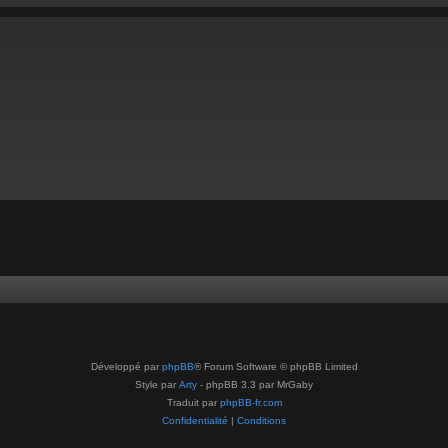
Développé par
phpBB
® Forum Software © phpBB Limited
Style par
Arty
- phpBB 3.3 par MrGaby
Traduit par
phpBB-fr.com
Confidentialité
|
Conditions