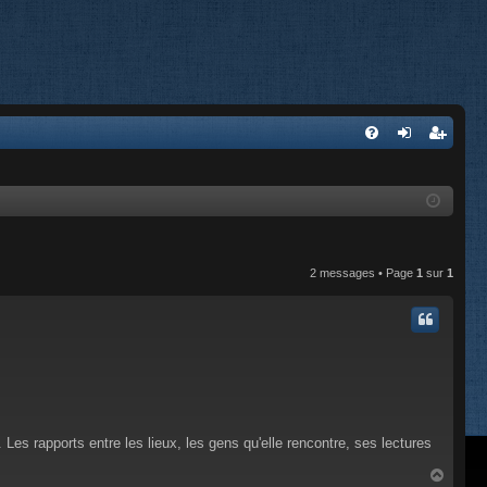
FA
on
’e
Q
ne
nr
xi
eg
on
ist
2 messages • Page
1
sur
1
re
r
. Les rapports entre les lieux, les gens qu'elle rencontre, ses lectures
H