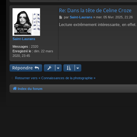
Re: Dans la tête de Celine Croze
M
par
Saint-Laurans
»
mer. 05 févr. 2025, 21:26
e
Lecture extrêmement intéressante, en effet.
s
s
a
Saint-Laurans
g
e
Messages :
2320
Enregistré le :
dim. 22 mars
2020, 23:45
Répondre
Retourner vers « Connaissances de la photographie »
Index du forum