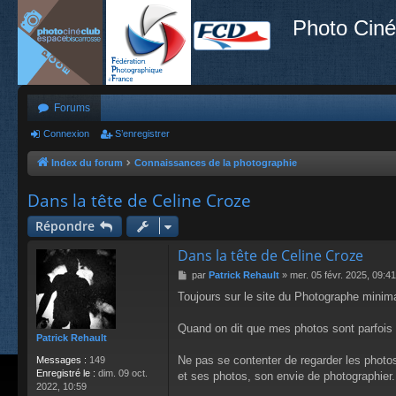
Photo Ciné
Forums
Connexion
S’enregistrer
Index du forum
Connaissances de la photographie
Dans la tête de Celine Croze
Répondre
Dans la tête de Celine Croze
M
par
Patrick Rehault
»
mer. 05 févr. 2025, 09:41
e
Toujours sur le site du Photographe minima
s
s
a
Quand on dit que mes photos sont parfois 
Patrick Rehault
g
e
Ne pas se contenter de regarder les photos. 
Messages :
149
Enregistré le :
dim. 09 oct.
et ses photos, son envie de photographier. O
2022, 10:59