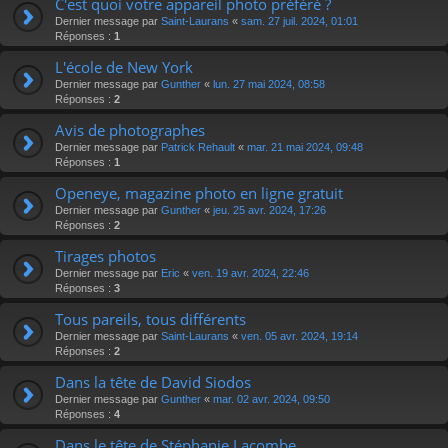
C'est quoi votre appareil photo préféré ?
Dernier message par
Saint-Laurans
«
sam. 27 juil. 2024, 01:01
Réponses :
1
L'école de New York
Dernier message par
Gunther
«
lun. 27 mai 2024, 08:58
Réponses :
2
Avis de photographes
Dernier message par
Patrick Rehault
«
mar. 21 mai 2024, 09:48
Réponses :
1
Openeye, magazine photo en ligne gratuit
Dernier message par
Gunther
«
jeu. 25 avr. 2024, 17:26
Réponses :
2
Tirages photos
Dernier message par
Eric
«
ven. 19 avr. 2024, 22:46
Réponses :
3
Tous pareils, tous différents
Dernier message par
Saint-Laurans
«
ven. 05 avr. 2024, 19:14
Réponses :
2
Dans la tête de David Siodos
Dernier message par
Gunther
«
mar. 02 avr. 2024, 09:50
Réponses :
4
Dans le tête de Stéphanie Lacombe