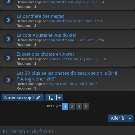
Dernier message par
beacolbert
«
ven. 21 janv. 2022, 19:54
Réponses :
1
La panthère des neiges
Dernier message par
beacolbert
«
jeu. 16 déc. 2021, 17:14
Réponses :
2
La cote Aquitaine vue du ciel
Dernier message par
beacolbert
«
sam. 02 oct. 2021, 23:34
Réponses :
2
Expostions photos en Abrac
Dernier message par
Saint-Laurans
«
dim. 13 juin 2021, 18:15
Réponses :
1
Les 30 plus belles photos d’oiseaux selon le Bird
Photographer 2021
Dernier message par
claudie
«
dim. 18 avr. 2021, 20:48
Réponses :
3
Nouveau sujet
2
3
1
Suivante
103 sujets
Aller à
Permissions du forum