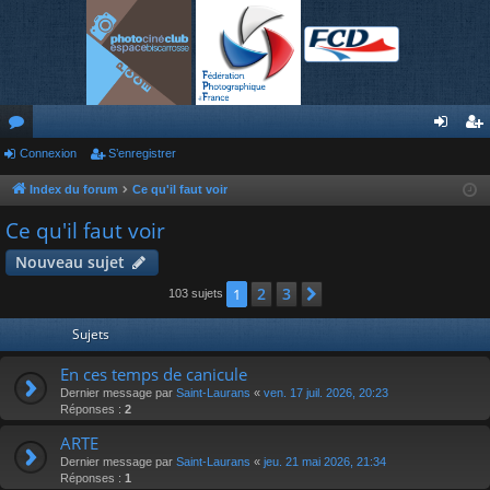
or
Connexion
S’enregistrer
on
’e
u
ne
nr
Index du forum
Ce qu'il faut voir
m
xi
eg
Ce qu'il faut voir
s
on
ist
Nouveau sujet
re
2
3
1
Suivante
103 sujets
r
Sujets
En ces temps de canicule
Dernier message par
Saint-Laurans
«
ven. 17 juil. 2026, 20:23
Réponses :
2
ARTE
Dernier message par
Saint-Laurans
«
jeu. 21 mai 2026, 21:34
Réponses :
1