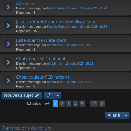
A la gare
Dernier message par
Patrick Rehault
«
mar. 19 août 2025, 11:28
Réponses :
4
Je suis retombé sur un vieux disque dur
Dernier message par
Patrick Rehault
«
mar. 19 août 2025, 10:53
Réponses :
15
Juste avant le white spirit.
Dernier message par
mfbbb
«
lun. 18 août 2025, 20:55
Réponses :
1
Choix pour FCD national
Dernier message par
mfbbb
«
lun. 18 août 2025, 18:21
Réponses :
5
Choix couleur FCD national
Dernier message par
mfbbb
«
lun. 18 août 2025, 17:32
Réponses :
5
Nouveau sujet
Page
1
sur
12
2
3
4
5
12
1
Suivante
416 sujets
…
Aller à
Permissions du forum