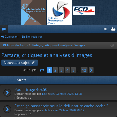
or
Connexion
S’enregistrer
on
’e
u
ne
nr
Index du forum
Partage, critiques et analyses d'images
m
xi
eg
Partage, critiques et analyses d'images
s
on
ist
Nouveau sujet
re
Page
1
sur
12
2
3
4
5
12
1
Suivante
416 sujets
…
r
Sujets
Pour Tirage 40x50
Dernier message par
Lise
«
lun. 23 mars 2026, 13:08
Réponses :
2
Est ce ça passserait pour le défi nature cache cache ?
Dernier message par
mfbbb
«
mar. 24 févr. 2026, 09:12
Réponses :
6