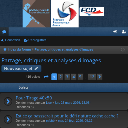
or
Connexion
S’enregistrer
on
’e
u
ne
nr
Index du forum
Partage, critiques et analyses d'images
m
xi
eg
Partage, critiques et analyses d'images
s
on
ist
Nouveau sujet
re
Page
1
sur
12
2
3
4
5
12
1
Suivante
416 sujets
…
r
Sujets
Pour Tirage 40x50
Dernier message par
Lise
«
lun. 23 mars 2026, 13:08
Réponses :
2
Est ce ça passserait pour le défi nature cache cache ?
Dernier message par
mfbbb
«
mar. 24 févr. 2026, 09:12
Réponses :
6