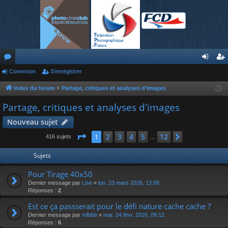
or
Connexion
S’enregistrer
on
’e
u
ne
nr
Index du forum
Partage, critiques et analyses d'images
m
xi
eg
Partage, critiques et analyses d'images
s
on
ist
Nouveau sujet
re
Page
1
sur
12
2
3
4
5
12
1
Suivante
416 sujets
…
r
Sujets
Pour Tirage 40x50
Dernier message par
Lise
«
lun. 23 mars 2026, 13:08
Réponses :
2
Est ce ça passserait pour le défi nature cache cache ?
Dernier message par
mfbbb
«
mar. 24 févr. 2026, 09:12
Réponses :
6