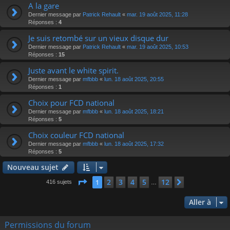
A la gare
Dernier message par
Patrick Rehault
«
mar. 19 août 2025, 11:28
Réponses :
4
Je suis retombé sur un vieux disque dur
Dernier message par
Patrick Rehault
«
mar. 19 août 2025, 10:53
Réponses :
15
Juste avant le white spirit.
Dernier message par
mfbbb
«
lun. 18 août 2025, 20:55
Réponses :
1
Choix pour FCD national
Dernier message par
mfbbb
«
lun. 18 août 2025, 18:21
Réponses :
5
Choix couleur FCD national
Dernier message par
mfbbb
«
lun. 18 août 2025, 17:32
Réponses :
5
Nouveau sujet
Page
1
sur
12
2
3
4
5
12
1
Suivante
416 sujets
…
Aller à
Permissions du forum