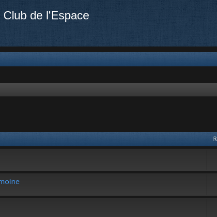
 Club de l'Espace
R
imoine