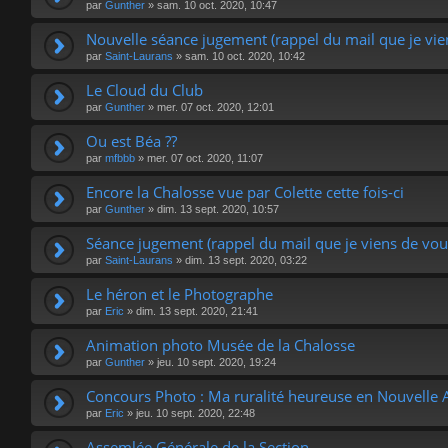
par
Gunther
»
sam. 10 oct. 2020, 10:47
Nouvelle séance jugement (rappel du mail que je vie
par
Saint-Laurans
»
sam. 10 oct. 2020, 10:42
Le Cloud du Club
par
Gunther
»
mer. 07 oct. 2020, 12:01
Ou est Béa ??
par
mfbbb
»
mer. 07 oct. 2020, 11:07
Encore la Chalosse vue par Colette cette fois-ci
par
Gunther
»
dim. 13 sept. 2020, 10:57
Séance jugement (rappel du mail que je viens de vo
par
Saint-Laurans
»
dim. 13 sept. 2020, 03:22
Le héron et le Photographe
par
Eric
»
dim. 13 sept. 2020, 21:41
Animation photo Musée de la Chalosse
par
Gunther
»
jeu. 10 sept. 2020, 19:24
Concours Photo : Ma ruralité heureuse en Nouvelle 
par
Eric
»
jeu. 10 sept. 2020, 22:48
Assemlée Générale de la Section