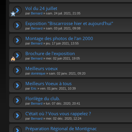
Vol du 24 juillet
par
Bernard
»
sam. 24 juil. 2021, 21:05
Exposition "Biscarrosse hier et aujourd'hui"
par
Bernard
»
sam. 03 juil. 2021, 09:08
Montage des photos de l'an 2000
par
Bernard
»
jeu. 17 juin 2021, 13:55
Brochure de l'exposition
par
Bernard
»
mer. 02 juin 2021, 19:05
Meilleurs voeux
par
dominique
»
sam. 02 janv. 2021, 09:20
Meilleurs Voeux à tous
par
Eric
»
ven. 01 janv. 2021, 10:39
Florilège du club.
par
Bernard
»
lun. 07 déc. 2020, 20:41
C'était où ? Vous vous rappelez ?
par
Bernard
»
mer. 02 déc. 2020, 12:24
Préparation Régional de Montignac