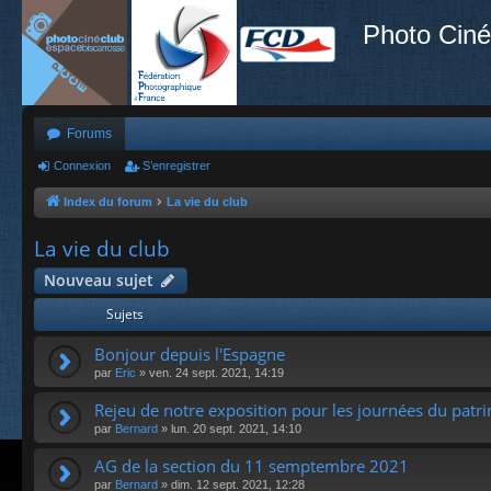
Photo Ciné
Forums
Connexion
S’enregistrer
Index du forum
La vie du club
La vie du club
Nouveau sujet
Sujets
Bonjour depuis l'Espagne
par
Eric
»
ven. 24 sept. 2021, 14:19
Rejeu de notre exposition pour les journées du patr
par
Bernard
»
lun. 20 sept. 2021, 14:10
AG de la section du 11 semptembre 2021
par
Bernard
»
dim. 12 sept. 2021, 12:28