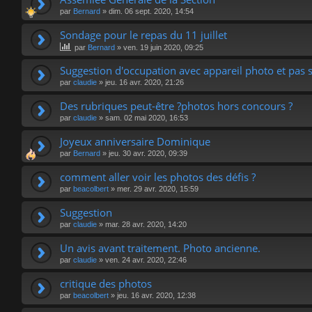
par
Bernard
»
dim. 06 sept. 2020, 14:54
Sondage pour le repas du 11 juillet
par
Bernard
»
ven. 19 juin 2020, 09:25
Suggestion d'occupation avec appareil photo et pas
par
claudie
»
jeu. 16 avr. 2020, 21:26
Des rubriques peut-être ?photos hors concours ?
par
claudie
»
sam. 02 mai 2020, 16:53
Joyeux anniversaire Dominique
par
Bernard
»
jeu. 30 avr. 2020, 09:39
comment aller voir les photos des défis ?
par
beacolbert
»
mer. 29 avr. 2020, 15:59
Suggestion
par
claudie
»
mar. 28 avr. 2020, 14:20
Un avis avant traitement. Photo ancienne.
par
claudie
»
ven. 24 avr. 2020, 22:46
critique des photos
par
beacolbert
»
jeu. 16 avr. 2020, 12:38