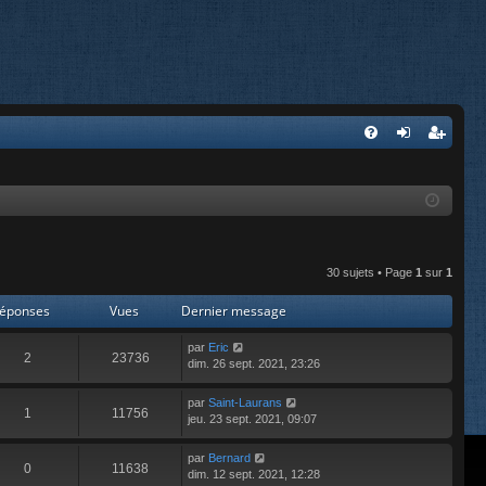
FA
on
’e
Q
ne
nr
xi
eg
on
ist
30 sujets • Page
1
sur
1
re
éponses
Vues
Dernier message
r
par
Eric
2
23736
dim. 26 sept. 2021, 23:26
par
Saint-Laurans
1
11756
jeu. 23 sept. 2021, 09:07
par
Bernard
0
11638
dim. 12 sept. 2021, 12:28