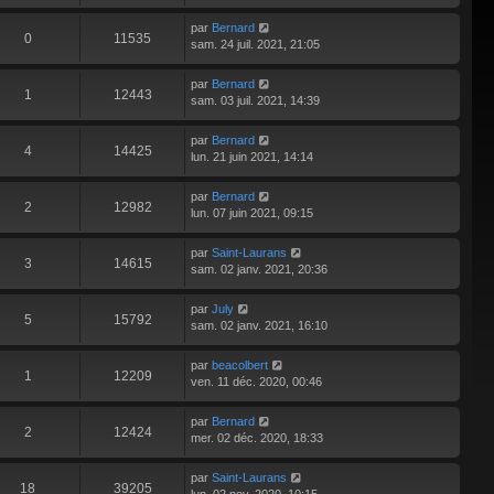
par
Bernard
0
11535
sam. 24 juil. 2021, 21:05
par
Bernard
1
12443
sam. 03 juil. 2021, 14:39
par
Bernard
4
14425
lun. 21 juin 2021, 14:14
par
Bernard
2
12982
lun. 07 juin 2021, 09:15
par
Saint-Laurans
3
14615
sam. 02 janv. 2021, 20:36
par
July
5
15792
sam. 02 janv. 2021, 16:10
par
beacolbert
1
12209
ven. 11 déc. 2020, 00:46
par
Bernard
2
12424
mer. 02 déc. 2020, 18:33
par
Saint-Laurans
18
39205