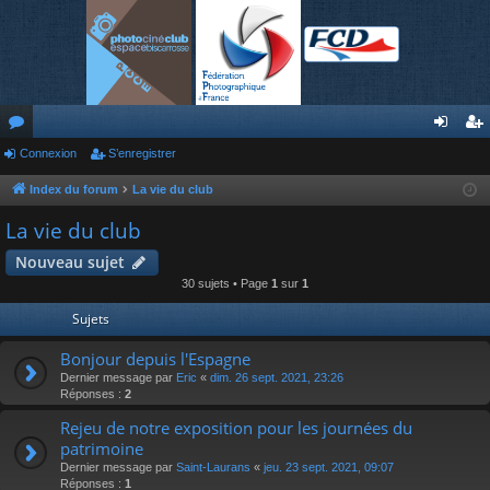
or
Connexion
S’enregistrer
on
’e
u
ne
nr
Index du forum
La vie du club
m
xi
eg
La vie du club
s
on
ist
Nouveau sujet
30 sujets • Page
1
sur
1
re
Sujets
r
Bonjour depuis l'Espagne
Dernier message par
Eric
«
dim. 26 sept. 2021, 23:26
Réponses :
2
Rejeu de notre exposition pour les journées du
patrimoine
Dernier message par
Saint-Laurans
«
jeu. 23 sept. 2021, 09:07
Réponses :
1