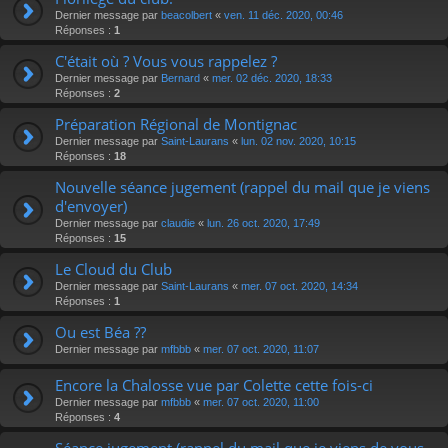
Dernier message par
beacolbert
«
ven. 11 déc. 2020, 00:46
Réponses :
1
C'était où ? Vous vous rappelez ?
Dernier message par
Bernard
«
mer. 02 déc. 2020, 18:33
Réponses :
2
Préparation Régional de Montignac
Dernier message par
Saint-Laurans
«
lun. 02 nov. 2020, 10:15
Réponses :
18
Nouvelle séance jugement (rappel du mail que je viens
d'envoyer)
Dernier message par
claudie
«
lun. 26 oct. 2020, 17:49
Réponses :
15
Le Cloud du Club
Dernier message par
Saint-Laurans
«
mer. 07 oct. 2020, 14:34
Réponses :
1
Ou est Béa ??
Dernier message par
mfbbb
«
mer. 07 oct. 2020, 11:07
Encore la Chalosse vue par Colette cette fois-ci
Dernier message par
mfbbb
«
mer. 07 oct. 2020, 11:00
Réponses :
4
Séance jugement (rappel du mail que je viens de vous