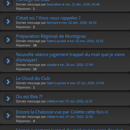
Dernier message par
beacolbert
«
ven. 11 déc. 2020, 00:46
Réponses :
1
C'était où ? Vous vous rappelez ?
Dernier message par
Bernard
«
mer. 02 déc. 2020, 18:33
Réponses :
2
Préparation Régional de Montignac
Dernier message par
Saint-Laurans
«
lun. 02 nov. 2020, 10:15
Réponses :
18
Nouvelle séance jugement (rappel du mail que je viens
d'envoyer)
Dernier message par
claudie
«
lun. 26 oct. 2020, 17:49
Réponses :
15
Le Cloud du Club
Dernier message par
Saint-Laurans
«
mer. 07 oct. 2020, 14:34
Réponses :
1
Ou est Béa ??
Dernier message par
mfbbb
«
mer. 07 oct. 2020, 11:07
Encore la Chalosse vue par Colette cette fois-ci
Dernier message par
mfbbb
«
mer. 07 oct. 2020, 11:00
Réponses :
4
Séance jugement (rappel du mail que je viens de vous