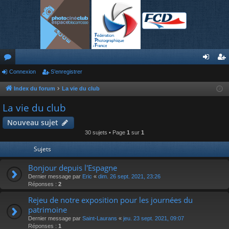
or
Connexion
S’enregistrer
on
’e
u
ne
nr
Index du forum
La vie du club
m
xi
eg
La vie du club
s
on
ist
Nouveau sujet
30 sujets • Page
1
sur
1
re
Sujets
r
Bonjour depuis l'Espagne
Dernier message par
Eric
«
dim. 26 sept. 2021, 23:26
Réponses :
2
Rejeu de notre exposition pour les journées du
patrimoine
Dernier message par
Saint-Laurans
«
jeu. 23 sept. 2021, 09:07
Réponses :
1