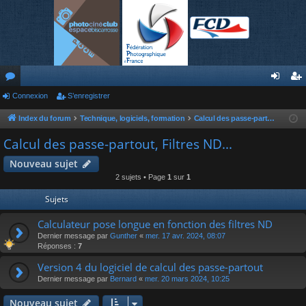
or
Connexion
S’enregistrer
on
’e
u
ne
nr
Index du forum
Technique, logiciels, formation
Calcul des passe-partout, Filtres ND...
m
xi
eg
Calcul des passe-partout, Filtres ND...
s
on
ist
Nouveau sujet
2 sujets • Page
1
sur
1
re
Sujets
r
Calculateur pose longue en fonction des filtres ND
Dernier message par
Gunther
«
mer. 17 avr. 2024, 08:07
Réponses :
7
Version 4 du logiciel de calcul des passe-partout
Dernier message par
Bernard
«
mer. 20 mars 2024, 10:25
Nouveau sujet