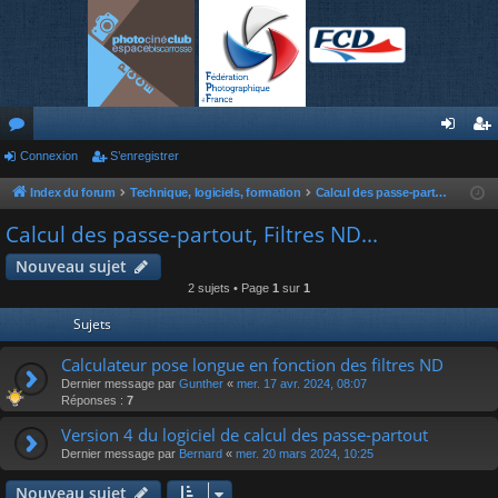
or
Connexion
S’enregistrer
on
’e
u
ne
nr
Index du forum
Technique, logiciels, formation
Calcul des passe-partout, Filtres ND...
m
xi
eg
Calcul des passe-partout, Filtres ND...
s
on
ist
Nouveau sujet
2 sujets • Page
1
sur
1
re
Sujets
r
Calculateur pose longue en fonction des filtres ND
Dernier message par
Gunther
«
mer. 17 avr. 2024, 08:07
Réponses :
7
Version 4 du logiciel de calcul des passe-partout
Dernier message par
Bernard
«
mer. 20 mars 2024, 10:25
Nouveau sujet