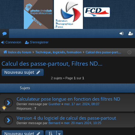
or
Connexion
S’enregistrer
on
’e
u
ne
nr
Index du forum
Technique, logiciels, formation
Calcul des passe-partout, Filtres ND...
m
xi
eg
Calcul des passe-partout, Filtres ND...
s
on
ist
Nouveau sujet
2 sujets • Page
1
sur
1
re
Sujets
r
Calculateur pose longue en fonction des filtres ND
Dernier message par
Gunther
«
mer. 17 avr. 2024, 08:07
Réponses :
7
Version 4 du logiciel de calcul des passe-partout
Dernier message par
Bernard
«
mer. 20 mars 2024, 10:25
Nouveau sujet