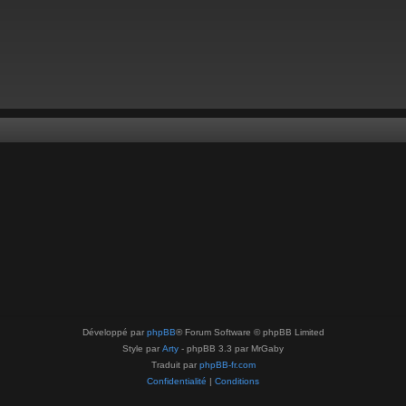
Développé par
phpBB
® Forum Software © phpBB Limited
Style par
Arty
- phpBB 3.3 par MrGaby
Traduit par
phpBB-fr.com
Confidentialité
|
Conditions