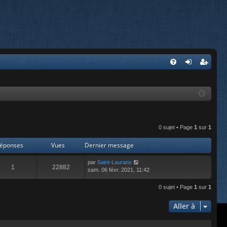
FA
on
’e
Q
ne
nr
xi
eg
on
ist
0 sujet • Page
1
sur
1
re
éponses
Vues
Dernier message
r
par
Saint-Laurans
1
22882
sam. 06 févr. 2021, 11:42
0 sujet • Page
1
sur
1
Aller à