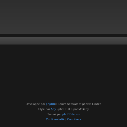
Développé par
phpBB
® Forum Software © phpBB Limited
Style par
Arty
- phpBB 3.3 par MrGaby
Traduit par
phpBB-fr.com
Confidentialité
|
Conditions