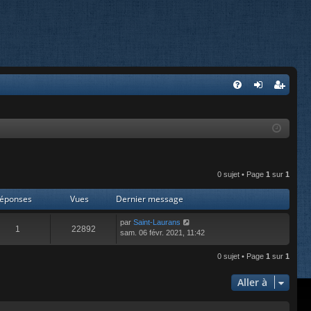
FA
on
’e
Q
ne
nr
xi
eg
on
ist
0 sujet • Page
1
sur
1
re
éponses
Vues
Dernier message
r
par
Saint-Laurans
1
22892
sam. 06 févr. 2021, 11:42
0 sujet • Page
1
sur
1
Aller à