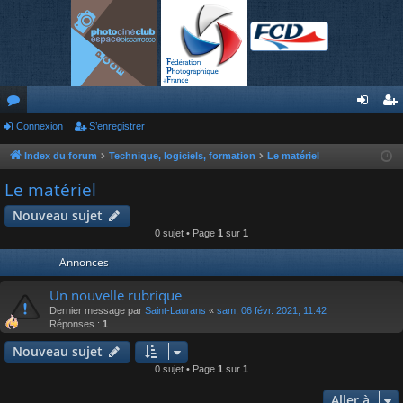
or
Connexion
S’enregistrer
on
’e
u
ne
nr
Index du forum
Technique, logiciels, formation
Le matériel
m
xi
eg
Le matériel
s
on
ist
Nouveau sujet
0 sujet • Page
1
sur
1
re
Annonces
r
Un nouvelle rubrique
Dernier message par
Saint-Laurans
«
sam. 06 févr. 2021, 11:42
Réponses :
1
Nouveau sujet
0 sujet • Page
1
sur
1
Aller à