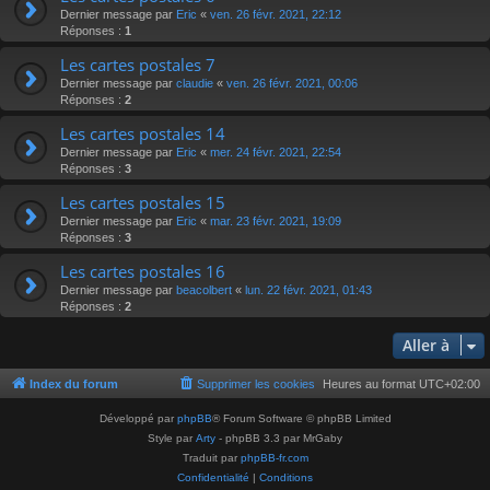
Dernier message par
Eric
«
ven. 26 févr. 2021, 22:12
Réponses :
1
Les cartes postales 7
Dernier message par
claudie
«
ven. 26 févr. 2021, 00:06
Réponses :
2
Les cartes postales 14
Dernier message par
Eric
«
mer. 24 févr. 2021, 22:54
Réponses :
3
Les cartes postales 15
Dernier message par
Eric
«
mar. 23 févr. 2021, 19:09
Réponses :
3
Les cartes postales 16
Dernier message par
beacolbert
«
lun. 22 févr. 2021, 01:43
Réponses :
2
Aller à
Index du forum
Supprimer les cookies
Heures au format
UTC+02:00
Développé par
phpBB
® Forum Software © phpBB Limited
Style par
Arty
- phpBB 3.3 par MrGaby
Traduit par
phpBB-fr.com
Confidentialité
|
Conditions