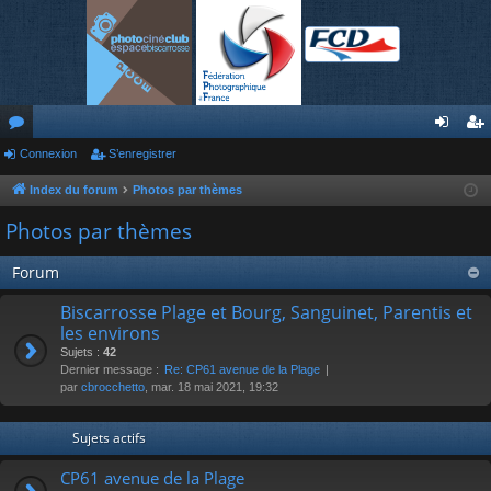
or
Connexion
S’enregistrer
on
’e
u
ne
nr
Index du forum
Photos par thèmes
m
xi
eg
Photos par thèmes
s
on
ist
Forum
re
Biscarrosse Plage et Bourg, Sanguinet, Parentis et
r
les environs
Sujets :
42
Dernier message :
Re: CP61 avenue de la Plage
par
cbrocchetto
, mar. 18 mai 2021, 19:32
Sujets actifs
CP61 avenue de la Plage