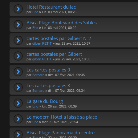
Hotel Restaurant du lac
par
Eric
»
lun. 03 mai 2021, 00:26
Bisca Plage Boulevard des Sables
par
Eric
»
lun. 03 mai 2021, 00:22
cartes postales par Gilbert N°2
par
gilbert PETIT
»
jeu. 29 avr. 2021, 10:57
cartes postales par Gilbert
par
gilbert PETIT
»
jeu. 29 avr. 2021, 10:55
Les cartes postales 9
par
Bernard
»
dim. 07 févr. 2021, 09:35
Les cartes postales 8
par
Bernard
»
dim. 07 févr. 2021, 09:34
La gare du Bourg
par
Eric
»
lun. 26 avr. 2021, 00:39
Le modern Hotel a laissé sa place
par
Eric
»
mer. 21 avr. 2021, 23:54
Bisca Plage Panorama du centre
par
Eric
»
jeu. 22 avr. 2021, 00:20