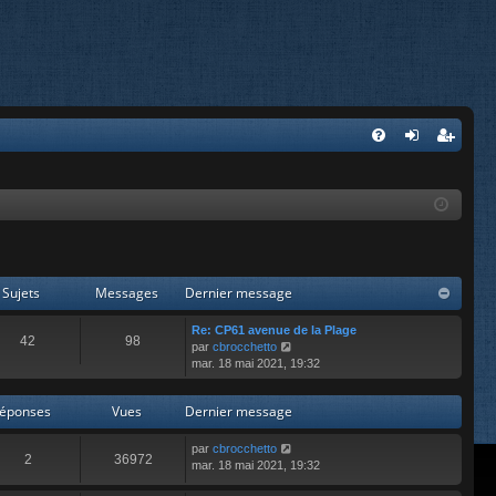
FA
on
’e
Q
ne
nr
xi
eg
on
ist
Sujets
Messages
Dernier message
re
Re: CP61 avenue de la Plage
r
42
98
V
par
cbrocchetto
o
mar. 18 mai 2021, 19:32
i
r
éponses
Vues
Dernier message
l
e
d
par
cbrocchetto
2
36972
e
mar. 18 mai 2021, 19:32
r
n