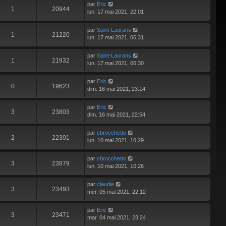
par
Eric
i
1
20944
lun. 17 mai 2021, 22:01
e
r
par
Saint-Laurans
m
1
21220
lun. 17 mai 2021, 06:31
e
s
s
par
Saint-Laurans
1
21932
a
lun. 17 mai 2021, 06:30
g
e
par
Eric
0
19623
dim. 16 mai 2021, 23:14
par
Eric
3
23803
dim. 16 mai 2021, 22:54
par
cbrocchetto
2
22301
lun. 10 mai 2021, 10:29
par
cbrocchetto
3
23879
lun. 10 mai 2021, 10:26
par
claudie
3
23493
mer. 05 mai 2021, 22:12
par
Eric
3
23471
mar. 04 mai 2021, 23:24