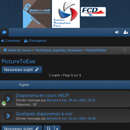
or
Connexion
S’enregistrer
on
’e
u
ne
nr
Index du forum
Technique, logiciels, formation
PictureToExe
m
xi
eg
PictureToExe
s
on
ist
Nouveau sujet
2 sujets • Page
1
sur
1
re
Sujets
r
Diaporama en cours HELP!
Dernier message par
Bernard
«
mar. 28 avr. 2020, 09:31
Réponses :
17
Quelques diaporamas à voir
Dernier message par
Bernard
«
mer. 15 avr. 2020, 09:39
Nouveau sujet