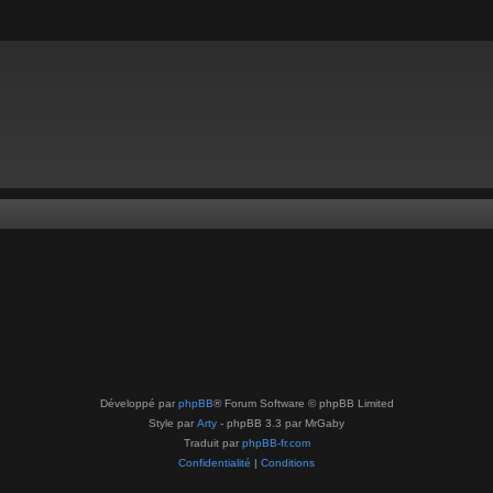
Développé par
phpBB
® Forum Software © phpBB Limited
Style par
Arty
- phpBB 3.3 par MrGaby
Traduit par
phpBB-fr.com
Confidentialité
|
Conditions