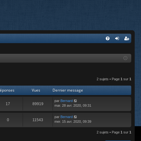
FA
on
’e
Q
ne
nr
xi
eg
on
ist
2 sujets • Page
1
sur
1
re
éponses
Vues
Dernier message
r
par
Bernard
17
89919
mar. 28 avr. 2020, 09:31
par
Bernard
0
11543
mer. 15 avr. 2020, 09:39
2 sujets • Page
1
sur
1