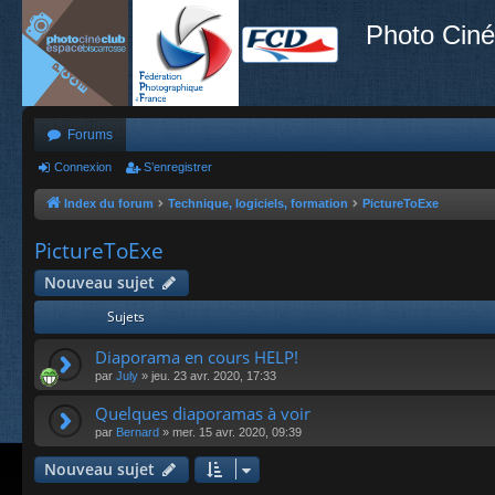
Photo Ciné
Forums
Connexion
S’enregistrer
Index du forum
Technique, logiciels, formation
PictureToExe
PictureToExe
Nouveau sujet
Sujets
Diaporama en cours HELP!
par
July
»
jeu. 23 avr. 2020, 17:33
Quelques diaporamas à voir
par
Bernard
»
mer. 15 avr. 2020, 09:39
Nouveau sujet