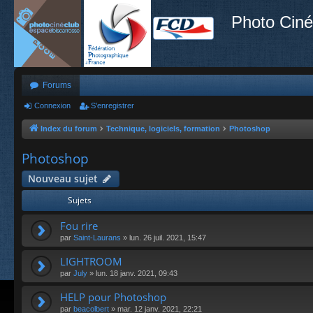
Photo Ciné
Forums
Connexion
S’enregistrer
Index du forum
Technique, logiciels, formation
Photoshop
Photoshop
Nouveau sujet
Sujets
Fou rire
par
Saint-Laurans
»
lun. 26 juil. 2021, 15:47
LIGHTROOM
par
July
»
lun. 18 janv. 2021, 09:43
HELP pour Photoshop
par
beacolbert
»
mar. 12 janv. 2021, 22:21