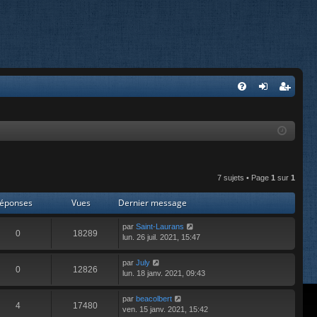
FA
on
’e
Q
ne
nr
xi
eg
on
ist
7 sujets • Page
1
sur
1
re
éponses
Vues
Dernier message
r
par
Saint-Laurans
0
18289
lun. 26 juil. 2021, 15:47
par
July
0
12826
lun. 18 janv. 2021, 09:43
par
beacolbert
4
17480
ven. 15 janv. 2021, 15:42