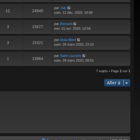
par
July
12
24940
sam. 12 déc. 2020, 18:09
par
Bernard
3
15677
mer. 01 avr. 2020, 10:59
par
beacolbert
3
15321
sam. 28 mars 2020, 23:15
par
Saint-Laurans
1
13964
sam. 28 mars 2020, 09:51
7 sujets • Page
1
sur
1
Aller à