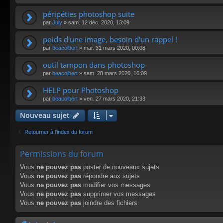
péripéties photoshop suite
par
July
»
sam. 12 déc. 2020, 13:09
poids d'une image, besoin d'un rappel !
par
beacolbert
»
mar. 31 mars 2020, 00:08
outil tampon dans photoshop
par
beacolbert
»
sam. 28 mars 2020, 16:09
HELP pour Photoshop
par
beacolbert
»
ven. 27 mars 2020, 21:33
Nouveau sujet
Retourner à l’index du forum
Permissions du forum
Vous
ne pouvez pas
poster de nouveaux sujets
Vous
ne pouvez pas
répondre aux sujets
Vous
ne pouvez pas
modifier vos messages
Vous
ne pouvez pas
supprimer vos messages
Vous
ne pouvez pas
joindre des fichiers