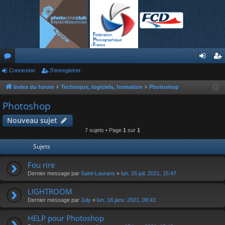
or
Connexion
S’enregistrer
on
’e
u
ne
nr
Index du forum
Technique, logiciels, formation
Photoshop
m
xi
eg
Photoshop
s
on
ist
Nouveau sujet
7 sujets • Page
1
sur
1
re
Sujets
r
Fou rire
Dernier message par
Saint-Laurans
«
lun. 26 juil. 2021, 15:47
LIGHTROOM
Dernier message par
July
«
lun. 18 janv. 2021, 09:43
HELP pour Photoshop