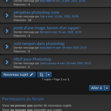
Dernier message par
beacolbert
«
ven. 15 janv. 2021, 15:42
Réponses :
4
péripéties photoshop suite
Dernier message par
July
«
sam. 12 déc. 2020, 18:09
Réponses :
12
poids d'une image, besoin d'un rappel !
Dernier message par
Bernard
«
mer. 01 avr. 2020, 10:59
Réponses :
3
outil tampon dans photoshop
Dernier message par
beacolbert
«
sam. 28 mars 2020, 23:15
Réponses :
3
HELP pour Photoshop
Dernier message par
Saint-Laurans
«
sam. 28 mars 2020, 09:51
Réponses :
1
Nouveau sujet
7 sujets • Page
1
sur
1
Aller à
Permissions du forum
Vous
ne pouvez pas
poster de nouveaux sujets
Vous
ne pouvez pas
répondre aux sujets