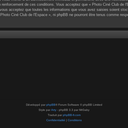
 renforcement de ces conditions. Vous acceptez que « Photo Ciné Club de l'Es
vous acceptez que toutes les informations que vous avez saisies soient sto
 « Photo Ciné Club de l'Espace », ni phpBB ne pourront être tenus comme resp
Développé par
phpBB
® Forum Software © phpBB Limited
Style par
Arty
- phpBB 3.3 par MrGaby
Traduit par
phpBB-fr.com
Confidentialité
|
Conditions