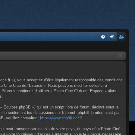
FA
on
’e
Q
ne
nr
xi
eg
on
ist
pcce.fr »), vous acceptez d’être légalement responsable des conditions
re
to Ciné Club de l'Espace ». Nous pouvons modifier celles-ci à
 Si vous continuez d’utiliser « Photo Ciné Club de l'Espace » alors
r
s.
« Équipes phpBB ») qui est un script libre de forum, déclaré sous la
cilite seulement les discussions sur Internet. phpBB Limited n’est pas
, veuillez consulter :
https://www.phpbb.com/
.
qui peut transgresser les lois de votre pays, du pays où « Photo Ciné
 à votre fournisseur d’accès à Internet si nous le jugeons nécessaire.