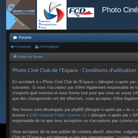
Photo Ciné
Forums
Connexion
S’enregistrer
Index du forum
Photo Ciné Club de l'Espace - Conditions d’utilisation
En accédant à « Photo Ciné Club de l'Espace » (désigné ci-après par «
suivantes. Si vous n’acceptez pas d’être légalement responsable de to
n’importe quel moment et nous ferons tout pour que vous en soyez infor
que des changements ont été effectués, vous acceptez d’être légaleme
Nos forums sont développés par phpBB (désigné ci-après par « ils », «
licence «
GNU General Public License v2
» (désigné ci-après par « GP
responsable de ce que nous acceptons ou n’acceptons pas comme cont
Vous acceptez de ne pas publier de contenu abusif, obscène, vulgaire,
Club de l'Espace » est hébergé ou les lois internationales. Le faire p