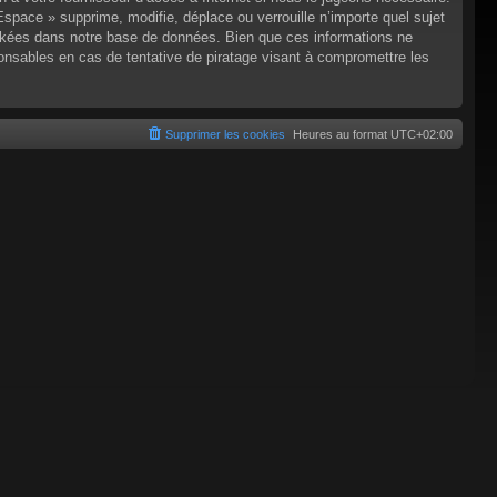
pace » supprime, modifie, déplace ou verrouille n’importe quel sujet
ckées dans notre base de données. Bien que ces informations ne
onsables en cas de tentative de piratage visant à compromettre les
Supprimer les cookies
Heures au format
UTC+02:00