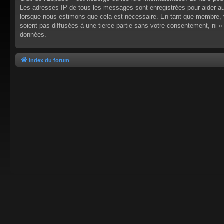
Les adresses IP de tous les messages sont enregistrées pour aider au
lorsque nous estimons que cela est nécessaire. En tant que membre, 
soient pas diffusées à une tierce partie sans votre consentement, ni
données.
Index du forum