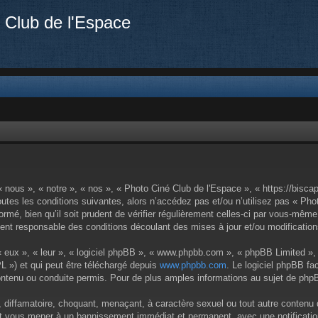
 Club de l'Espace
 nous », « notre », « nos », « Photo Ciné Club de l'Espace », « https://bisca
utes les conditions suivantes, alors n’accédez pas et/ou n’utilisez pas « Pho
mé, bien qu’il soit prudent de vérifier régulièrement celles-ci par vous-même.
nt responsable des conditions découlant des mises à jour et/ou modification
 eux », « leur », « logiciel phpBB », « www.phpbb.com », « phpBB Limited », 
L ») et qui peut être téléchargé depuis
www.phpbb.com
. Le logiciel phpBB fa
enu ou conduite permis. Pour de plus amples informations au sujet de phpBB
 diffamatoire, choquant, menaçant, à caractère sexuel ou tout autre contenu 
eut vous mener à un bannissement immédiat et permanent, avec une notification