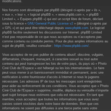
modifications.
Nos forums sont développés par phpBB (désigné ci-après par « ils »,
« eux », « leur », « logiciel phpBB », « www.phpbb.com », « phpBB
Limited », « Équipes phpBB ») qui est un script libre de forum, déclaré
sous la licence «
GNU General Public License v2
» (désigné ci-après par
« GPL ») et qui peut être téléchargé depuis
www.phpbb.com
. Le logiciel
phpBB facilite seulement les discussions sur Internet. phpBB Limited
n’est pas responsable de ce que nous acceptons ou n’acceptons pas
comme contenu ou conduite permis. Pour de plus amples informations au
sujet de phpBB, veuillez consulter :
https://www.phpbb.com/
.
Vous acceptez de ne pas publier de contenu abusif, obscène, vulgaire,
diffamatoire, choquant, menaçant, à caractère sexuel ou tout autre
contenu qui peut transgresser les lois de votre pays, du pays où « Photo
Ciné Club de l'Espace » est hébergé ou les lois internationales. Le faire
peut vous mener à un bannissement immédiat et permanent, avec une
notification à votre fournisseur d’accès à Internet si nous le jugeons
nécessaire. Les adresses IP de tous les messages sont enregistrées
pour aider au renforcement de ces conditions. Vous acceptez que « Photo
Ciné Club de l'Espace » supprime, modifie, déplace ou verrouille n’importe
quel sujet lorsque nous estimons que cela est nécessaire. En tant que
membre, vous acceptez que toutes les informations que vous avez
saisies soient stockées dans notre base de données. Bien que ces
informations ne soient pas diffusées à une tierce partie sans votre