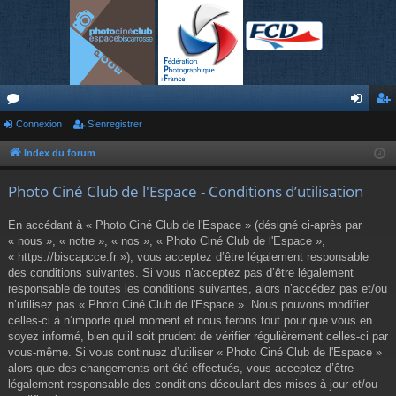
or
Connexion
S’enregistrer
on
’e
u
ne
nr
Index du forum
m
xi
eg
Photo Ciné Club de l'Espace - Conditions d’utilisation
s
on
ist
En accédant à « Photo Ciné Club de l'Espace » (désigné ci-après par
re
« nous », « notre », « nos », « Photo Ciné Club de l'Espace »,
« https://biscapcce.fr »), vous acceptez d’être légalement responsable
r
des conditions suivantes. Si vous n’acceptez pas d’être légalement
responsable de toutes les conditions suivantes, alors n’accédez pas et/ou
n’utilisez pas « Photo Ciné Club de l'Espace ». Nous pouvons modifier
celles-ci à n’importe quel moment et nous ferons tout pour que vous en
soyez informé, bien qu’il soit prudent de vérifier régulièrement celles-ci par
vous-même. Si vous continuez d’utiliser « Photo Ciné Club de l'Espace »
alors que des changements ont été effectués, vous acceptez d’être
légalement responsable des conditions découlant des mises à jour et/ou