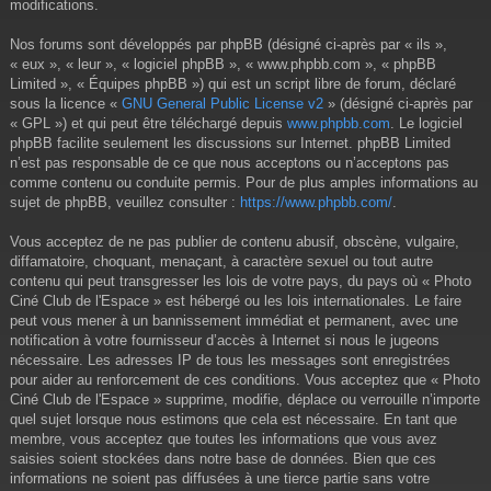
modifications.
Nos forums sont développés par phpBB (désigné ci-après par « ils »,
« eux », « leur », « logiciel phpBB », « www.phpbb.com », « phpBB
Limited », « Équipes phpBB ») qui est un script libre de forum, déclaré
sous la licence «
GNU General Public License v2
» (désigné ci-après par
« GPL ») et qui peut être téléchargé depuis
www.phpbb.com
. Le logiciel
phpBB facilite seulement les discussions sur Internet. phpBB Limited
n’est pas responsable de ce que nous acceptons ou n’acceptons pas
comme contenu ou conduite permis. Pour de plus amples informations au
sujet de phpBB, veuillez consulter :
https://www.phpbb.com/
.
Vous acceptez de ne pas publier de contenu abusif, obscène, vulgaire,
diffamatoire, choquant, menaçant, à caractère sexuel ou tout autre
contenu qui peut transgresser les lois de votre pays, du pays où « Photo
Ciné Club de l'Espace » est hébergé ou les lois internationales. Le faire
peut vous mener à un bannissement immédiat et permanent, avec une
notification à votre fournisseur d’accès à Internet si nous le jugeons
nécessaire. Les adresses IP de tous les messages sont enregistrées
pour aider au renforcement de ces conditions. Vous acceptez que « Photo
Ciné Club de l'Espace » supprime, modifie, déplace ou verrouille n’importe
quel sujet lorsque nous estimons que cela est nécessaire. En tant que
membre, vous acceptez que toutes les informations que vous avez
saisies soient stockées dans notre base de données. Bien que ces
informations ne soient pas diffusées à une tierce partie sans votre