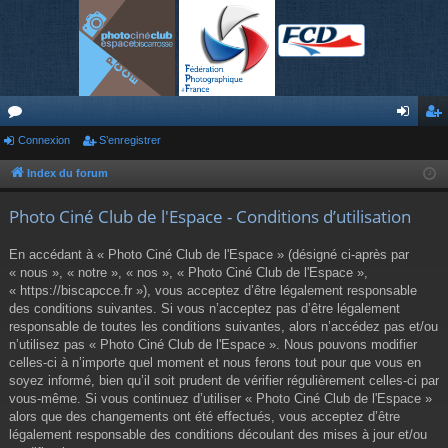
or
Connexion
S’enregistrer
on
’e
u
ne
nr
Index du forum
m
xi
eg
Photo Ciné Club de l'Espace - Conditions d’utilisation
s
on
ist
En accédant à « Photo Ciné Club de l'Espace » (désigné ci-après par
re
« nous », « notre », « nos », « Photo Ciné Club de l'Espace »,
« https://biscapcce.fr »), vous acceptez d’être légalement responsable
r
des conditions suivantes. Si vous n’acceptez pas d’être légalement
responsable de toutes les conditions suivantes, alors n’accédez pas et/ou
n’utilisez pas « Photo Ciné Club de l'Espace ». Nous pouvons modifier
celles-ci à n’importe quel moment et nous ferons tout pour que vous en
soyez informé, bien qu’il soit prudent de vérifier régulièrement celles-ci par
vous-même. Si vous continuez d’utiliser « Photo Ciné Club de l'Espace »
alors que des changements ont été effectués, vous acceptez d’être
légalement responsable des conditions découlant des mises à jour et/ou