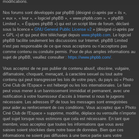
modifications.
Nos forums sont développés par phpBB (désigné ci-après par « ils »,
« eux », « leur », « logiciel phpBB », « www.phpbb.com », « phpBB
Limited », « Équipes phpBB ») qui est un script libre de forum, déclaré
sous la licence «
GNU General Public License v2
» (désigné ci-après par
« GPL ») et qui peut être téléchargé depuis
www.phpbb.com
. Le logiciel
phpBB facilite seulement les discussions sur Internet. phpBB Limited
n’est pas responsable de ce que nous acceptons ou n’acceptons pas
comme contenu ou conduite permis. Pour de plus amples informations au
sujet de phpBB, veuillez consulter :
https://www.phpbb.com/
.
Vous acceptez de ne pas publier de contenu abusif, obscène, vulgaire,
diffamatoire, choquant, menaçant, à caractère sexuel ou tout autre
contenu qui peut transgresser les lois de votre pays, du pays où « Photo
Ciné Club de l'Espace » est hébergé ou les lois internationales. Le faire
peut vous mener à un bannissement immédiat et permanent, avec une
notification à votre fournisseur d’accès à Internet si nous le jugeons
nécessaire. Les adresses IP de tous les messages sont enregistrées
pour aider au renforcement de ces conditions. Vous acceptez que « Photo
Ciné Club de l'Espace » supprime, modifie, déplace ou verrouille n’importe
quel sujet lorsque nous estimons que cela est nécessaire. En tant que
membre, vous acceptez que toutes les informations que vous avez
saisies soient stockées dans notre base de données. Bien que ces
informations ne soient pas diffusées à une tierce partie sans votre