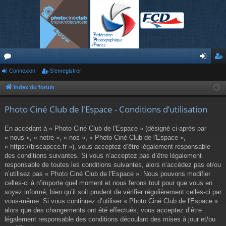
or
Connexion
S’enregistrer
on
’e
u
ne
nr
Index du forum
m
xi
eg
Photo Ciné Club de l'Espace - Conditions d’utilisation
s
on
ist
En accédant à « Photo Ciné Club de l'Espace » (désigné ci-après par
re
« nous », « notre », « nos », « Photo Ciné Club de l'Espace »,
« https://biscapcce.fr »), vous acceptez d’être légalement responsable
r
des conditions suivantes. Si vous n’acceptez pas d’être légalement
responsable de toutes les conditions suivantes, alors n’accédez pas et/ou
n’utilisez pas « Photo Ciné Club de l'Espace ». Nous pouvons modifier
celles-ci à n’importe quel moment et nous ferons tout pour que vous en
soyez informé, bien qu’il soit prudent de vérifier régulièrement celles-ci par
vous-même. Si vous continuez d’utiliser « Photo Ciné Club de l'Espace »
alors que des changements ont été effectués, vous acceptez d’être
légalement responsable des conditions découlant des mises à jour et/ou