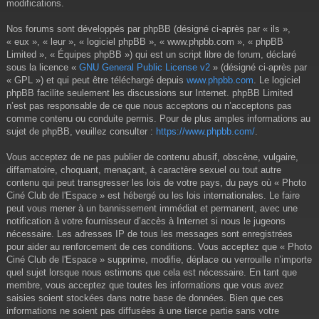
modifications.
Nos forums sont développés par phpBB (désigné ci-après par « ils »,
« eux », « leur », « logiciel phpBB », « www.phpbb.com », « phpBB
Limited », « Équipes phpBB ») qui est un script libre de forum, déclaré
sous la licence «
GNU General Public License v2
» (désigné ci-après par
« GPL ») et qui peut être téléchargé depuis
www.phpbb.com
. Le logiciel
phpBB facilite seulement les discussions sur Internet. phpBB Limited
n’est pas responsable de ce que nous acceptons ou n’acceptons pas
comme contenu ou conduite permis. Pour de plus amples informations au
sujet de phpBB, veuillez consulter :
https://www.phpbb.com/
.
Vous acceptez de ne pas publier de contenu abusif, obscène, vulgaire,
diffamatoire, choquant, menaçant, à caractère sexuel ou tout autre
contenu qui peut transgresser les lois de votre pays, du pays où « Photo
Ciné Club de l'Espace » est hébergé ou les lois internationales. Le faire
peut vous mener à un bannissement immédiat et permanent, avec une
notification à votre fournisseur d’accès à Internet si nous le jugeons
nécessaire. Les adresses IP de tous les messages sont enregistrées
pour aider au renforcement de ces conditions. Vous acceptez que « Photo
Ciné Club de l'Espace » supprime, modifie, déplace ou verrouille n’importe
quel sujet lorsque nous estimons que cela est nécessaire. En tant que
membre, vous acceptez que toutes les informations que vous avez
saisies soient stockées dans notre base de données. Bien que ces
informations ne soient pas diffusées à une tierce partie sans votre