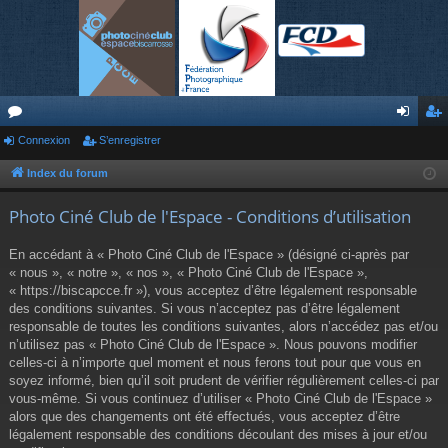
or
Connexion
S’enregistrer
on
’e
u
ne
nr
Index du forum
m
xi
eg
Photo Ciné Club de l'Espace - Conditions d’utilisation
s
on
ist
En accédant à « Photo Ciné Club de l'Espace » (désigné ci-après par
re
« nous », « notre », « nos », « Photo Ciné Club de l'Espace »,
« https://biscapcce.fr »), vous acceptez d’être légalement responsable
r
des conditions suivantes. Si vous n’acceptez pas d’être légalement
responsable de toutes les conditions suivantes, alors n’accédez pas et/ou
n’utilisez pas « Photo Ciné Club de l'Espace ». Nous pouvons modifier
celles-ci à n’importe quel moment et nous ferons tout pour que vous en
soyez informé, bien qu’il soit prudent de vérifier régulièrement celles-ci par
vous-même. Si vous continuez d’utiliser « Photo Ciné Club de l'Espace »
alors que des changements ont été effectués, vous acceptez d’être
légalement responsable des conditions découlant des mises à jour et/ou