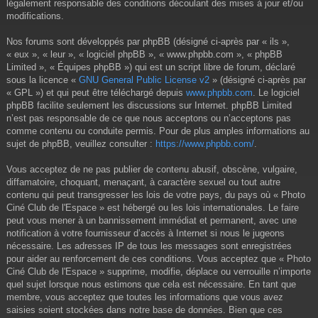
légalement responsable des conditions découlant des mises à jour et/ou
modifications.
Nos forums sont développés par phpBB (désigné ci-après par « ils »,
« eux », « leur », « logiciel phpBB », « www.phpbb.com », « phpBB
Limited », « Équipes phpBB ») qui est un script libre de forum, déclaré
sous la licence «
GNU General Public License v2
» (désigné ci-après par
« GPL ») et qui peut être téléchargé depuis
www.phpbb.com
. Le logiciel
phpBB facilite seulement les discussions sur Internet. phpBB Limited
n’est pas responsable de ce que nous acceptons ou n’acceptons pas
comme contenu ou conduite permis. Pour de plus amples informations au
sujet de phpBB, veuillez consulter :
https://www.phpbb.com/
.
Vous acceptez de ne pas publier de contenu abusif, obscène, vulgaire,
diffamatoire, choquant, menaçant, à caractère sexuel ou tout autre
contenu qui peut transgresser les lois de votre pays, du pays où « Photo
Ciné Club de l'Espace » est hébergé ou les lois internationales. Le faire
peut vous mener à un bannissement immédiat et permanent, avec une
notification à votre fournisseur d’accès à Internet si nous le jugeons
nécessaire. Les adresses IP de tous les messages sont enregistrées
pour aider au renforcement de ces conditions. Vous acceptez que « Photo
Ciné Club de l'Espace » supprime, modifie, déplace ou verrouille n’importe
quel sujet lorsque nous estimons que cela est nécessaire. En tant que
membre, vous acceptez que toutes les informations que vous avez
saisies soient stockées dans notre base de données. Bien que ces