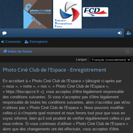
or
Connexion
S’enregistrer
on
’e
u
ne
nr
Index du forum
Langue :
m
xi
eg
Photo Ciné Club de l'Espace - Enregistrement
s
on
ist
re
En accédant à « Photo Ciné Club de l'Espace » (désigné ci-après par
« nous », « notre », « nos », « Photo Ciné Club de l'Espace »,
r
« https://biscapcce.fr »), vous acceptez d’être légalement responsable
des conditions suivantes. Si vous n’acceptez pas d’être légalement
responsable de toutes les conditions suivantes, alors n’accédez pas et/ou
n’utilisez pas « Photo Ciné Club de l'Espace ». Nous pouvons modifier
celles-ci à n’importe quel moment et nous ferons tout pour que vous en
soyez informé, bien qu’il soit prudent de vérifier régulièrement celles-ci par
vous-même. Si vous continuez d’utiliser « Photo Ciné Club de l'Espace »
alors que des changements ont été effectués, vous acceptez d’être