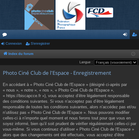
or
Connexion
S’enregistrer
on
’e
u
ne
nr
Index du forum
Langue :
m
xi
eg
Photo Ciné Club de l'Espace - Enregistrement
s
on
ist
re
En accédant à « Photo Ciné Club de l'Espace » (désigné ci-après par
« nous », « notre », « nos », « Photo Ciné Club de l'Espace »,
r
« https://biscapcce.fr »), vous acceptez d’être légalement responsable
des conditions suivantes. Si vous n’acceptez pas d’être légalement
responsable de toutes les conditions suivantes, alors n’accédez pas et/ou
n’utilisez pas « Photo Ciné Club de l'Espace ». Nous pouvons modifier
celles-ci à n’importe quel moment et nous ferons tout pour que vous en
soyez informé, bien qu’il soit prudent de vérifier régulièrement celles-ci par
vous-même. Si vous continuez d’utiliser « Photo Ciné Club de l'Espace »
alors que des changements ont été effectués, vous acceptez d’être