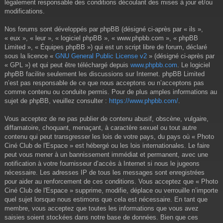
légalement responsable des conditions découlant des mises à jour et/ou
modifications.
Nos forums sont développés par phpBB (désigné ci-après par « ils »,
« eux », « leur », « logiciel phpBB », « www.phpbb.com », « phpBB
Limited », « Équipes phpBB ») qui est un script libre de forum, déclaré
sous la licence «
GNU General Public License v2
» (désigné ci-après par
« GPL ») et qui peut être téléchargé depuis
www.phpbb.com
. Le logiciel
phpBB facilite seulement les discussions sur Internet. phpBB Limited
n’est pas responsable de ce que nous acceptons ou n’acceptons pas
comme contenu ou conduite permis. Pour de plus amples informations au
sujet de phpBB, veuillez consulter :
https://www.phpbb.com/
.
Vous acceptez de ne pas publier de contenu abusif, obscène, vulgaire,
diffamatoire, choquant, menaçant, à caractère sexuel ou tout autre
contenu qui peut transgresser les lois de votre pays, du pays où « Photo
Ciné Club de l'Espace » est hébergé ou les lois internationales. Le faire
peut vous mener à un bannissement immédiat et permanent, avec une
notification à votre fournisseur d’accès à Internet si nous le jugeons
nécessaire. Les adresses IP de tous les messages sont enregistrées
pour aider au renforcement de ces conditions. Vous acceptez que « Photo
Ciné Club de l'Espace » supprime, modifie, déplace ou verrouille n’importe
quel sujet lorsque nous estimons que cela est nécessaire. En tant que
membre, vous acceptez que toutes les informations que vous avez
saisies soient stockées dans notre base de données. Bien que ces