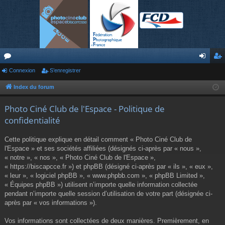
or
Connexion
S’enregistrer
on
’e
u
ne
nr
Index du forum
m
xi
eg
Photo Ciné Club de l'Espace - Politique de
s
on
ist
confidentialité
re
Cette politique explique en détail comment « Photo Ciné Club de
r
l'Espace » et ses sociétés affiliées (désignés ci-après par « nous »,
« notre », « nos », « Photo Ciné Club de l'Espace »,
« https://biscapcce.fr ») et phpBB (désigné ci-après par « ils », « eux »,
« leur », « logiciel phpBB », « www.phpbb.com », « phpBB Limited »,
« Équipes phpBB ») utilisent n’importe quelle information collectée
pendant n’importe quelle session d’utilisation de votre part (désignée ci-
après par « vos informations »).
Vos informations sont collectées de deux manières. Premièrement, en