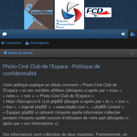
or
Connexion
S’enregistrer
on
’e
u
ne
nr
Index du forum
m
xi
eg
Photo Ciné Club de l'Espace - Politique de
s
on
ist
confidentialité
re
Cette politique explique en détail comment « Photo Ciné Club de
r
l'Espace » et ses sociétés affiliées (désignés ci-après par « nous »,
« notre », « nos », « Photo Ciné Club de l'Espace »,
« https://biscapcce.fr ») et phpBB (désigné ci-après par « ils », « eux »,
« leur », « logiciel phpBB », « www.phpbb.com », « phpBB Limited »,
« Équipes phpBB ») utilisent n’importe quelle information collectée
pendant n’importe quelle session d’utilisation de votre part (désignée ci-
après par « vos informations »).
Vos informations sont collectées de deux manières. Premièrement, en