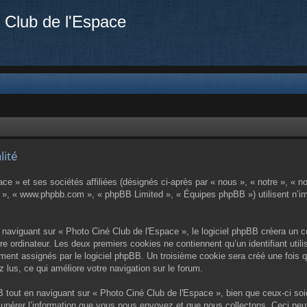
 Club de l'Espace
lité
e » et ses sociétés affiliées (désignés ci-après par « nous », « notre », « no
BB », « www.phpbb.com », « phpBB Limited », « Équipes phpBB ») utilisent n’im
aviguant sur « Photo Ciné Club de l'Espace », le logiciel phpBB créera un cer
e ordinateur. Les deux premiers cookies ne contiennent qu’un identifiant utilis
uement assignés par le logiciel phpBB. Un troisième cookie sera créé une fois
z lus, ce qui améliore votre navigation sur le forum.
tout en naviguant sur « Photo Ciné Club de l'Espace », bien que ceux-ci soi
pérer l’information que vous nous envoyez et que nous collectons. Ceci peut ê