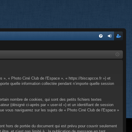
FA
on
’e
Q
ne
nr
xi
eg
on
ist
s », « Photo Ciné Club de l'Espace », « https://biscapcce.fr ») et
re
porte quelle information collectée pendant n’importe quelle session
r
tain nombre de cookies, qui sont des petits fichiers textes
ateur (désigné ci-après par « user-id ») et un identifiant de session
 que vous naviguerez sur les sujets de « Photo Ciné Club de l'Espace »
ent hors de portée du document qui est prévu pour couvrir seulement
tre, et n’est pas limité à : la publication de message en tant