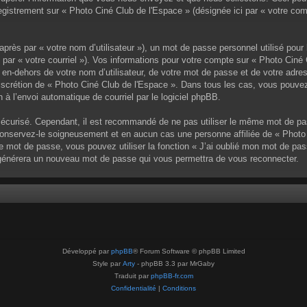
enregistrement sur « Photo Ciné Club de l'Espace » (désignée ici par « votre 
près par « votre nom d’utilisateur »), un mot de passe personnel utilisé pour
 par « votre courriel »). Vos informations pour votre compte sur « Photo Ciné 
en-dehors de votre nom d’utilisateur, de votre mot de passe et de votre adres
a discrétion de « Photo Ciné Club de l'Espace ». Dans tous les cas, vous pouve
 à l’envoi automatique de courriel par le logiciel phpBB.
sécurisé. Cependant, il est recommandé de ne pas utiliser le même mot de pass
nservez-le soigneusement et en aucun cas une personne affiliée de « Photo 
 mot de passe, vous pouvez utiliser la fonction « J’ai oublié mon mot de pa
pBB générera un nouveau mot de passe qui vous permettra de vous reconnecter.
Développé par
phpBB
® Forum Software © phpBB Limited
Style par
Arty
- phpBB 3.3 par MrGaby
Traduit par
phpBB-fr.com
Confidentialité
|
Conditions