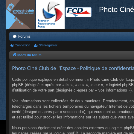
Photo Ciné
Forums
Connexion
S’enregistrer
Index du forum
Photo Ciné Club de l'Espace - Politique de confidentia
Cette politique explique en détail comment « Photo Ciné Club de l'Espac
phpBB (désigné ci-après par « ils », « eux », « leur », « logiciel php
d’utilisation de votre part (désignée ci-après par « vos informations »).
Vos informations sont collectées de deux manières. Premièrement, en n
téléchargés dans les fichiers temporaires du navigateur Internet de votr
invité (désigné ci-après par « session-id »), qui vous sont automatiq
et est utilisé pour stocker les informations sur les sujets que vous ave
Nous pouvons également créer des cookies externes au logiciel phpBB 
les pages créées par le logiciel phpBB. La seconde manière est de récu