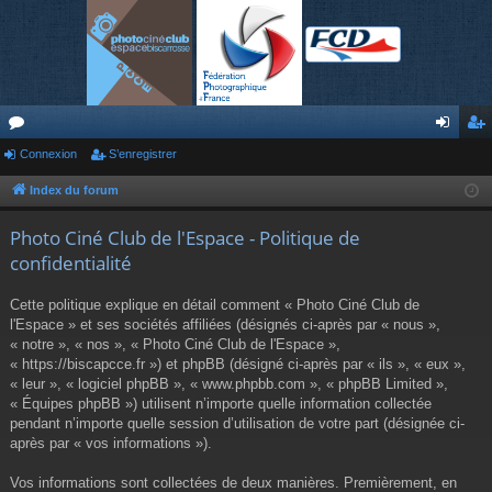
or
Connexion
S’enregistrer
on
’e
u
ne
nr
Index du forum
m
xi
eg
Photo Ciné Club de l'Espace - Politique de
s
on
ist
confidentialité
re
Cette politique explique en détail comment « Photo Ciné Club de
r
l'Espace » et ses sociétés affiliées (désignés ci-après par « nous »,
« notre », « nos », « Photo Ciné Club de l'Espace »,
« https://biscapcce.fr ») et phpBB (désigné ci-après par « ils », « eux »,
« leur », « logiciel phpBB », « www.phpbb.com », « phpBB Limited »,
« Équipes phpBB ») utilisent n’importe quelle information collectée
pendant n’importe quelle session d’utilisation de votre part (désignée ci-
après par « vos informations »).
Vos informations sont collectées de deux manières. Premièrement, en