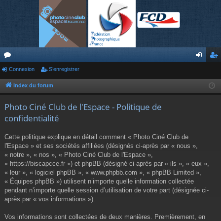
or
Connexion
S’enregistrer
on
’e
u
ne
nr
Index du forum
m
xi
eg
Photo Ciné Club de l'Espace - Politique de
s
on
ist
confidentialité
re
Cette politique explique en détail comment « Photo Ciné Club de
r
l'Espace » et ses sociétés affiliées (désignés ci-après par « nous »,
« notre », « nos », « Photo Ciné Club de l'Espace »,
« https://biscapcce.fr ») et phpBB (désigné ci-après par « ils », « eux »,
« leur », « logiciel phpBB », « www.phpbb.com », « phpBB Limited »,
« Équipes phpBB ») utilisent n’importe quelle information collectée
pendant n’importe quelle session d’utilisation de votre part (désignée ci-
après par « vos informations »).
Vos informations sont collectées de deux manières. Premièrement, en