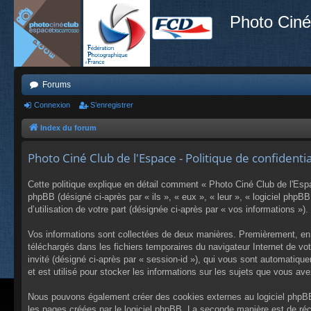
Photo Ciné
Forums
Connexion
S’enregistrer
Index du forum
Photo Ciné Club de l'Espace - Politique de confidentia
Cette politique explique en détail comment « Photo Ciné Club de l'Espac
phpBB (désigné ci-après par « ils », « eux », « leur », « logiciel php
d’utilisation de votre part (désignée ci-après par « vos informations »).
Vos informations sont collectées de deux manières. Premièrement, en n
téléchargés dans les fichiers temporaires du navigateur Internet de votr
invité (désigné ci-après par « session-id »), qui vous sont automatiq
et est utilisé pour stocker les informations sur les sujets que vous ave
Nous pouvons également créer des cookies externes au logiciel phpBB 
les pages créées par le logiciel phpBB. La seconde manière est de récu