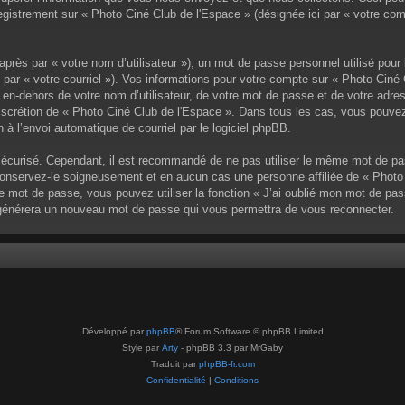
enregistrement sur « Photo Ciné Club de l'Espace » (désignée ici par « votre 
près par « votre nom d’utilisateur »), un mot de passe personnel utilisé pour
 par « votre courriel »). Vos informations pour votre compte sur « Photo Ciné 
en-dehors de votre nom d’utilisateur, de votre mot de passe et de votre adres
a discrétion de « Photo Ciné Club de l'Espace ». Dans tous les cas, vous pouve
 à l’envoi automatique de courriel par le logiciel phpBB.
sécurisé. Cependant, il est recommandé de ne pas utiliser le même mot de pass
nservez-le soigneusement et en aucun cas une personne affiliée de « Photo 
 mot de passe, vous pouvez utiliser la fonction « J’ai oublié mon mot de pa
pBB générera un nouveau mot de passe qui vous permettra de vous reconnecter.
Développé par
phpBB
® Forum Software © phpBB Limited
Style par
Arty
- phpBB 3.3 par MrGaby
Traduit par
phpBB-fr.com
Confidentialité
|
Conditions