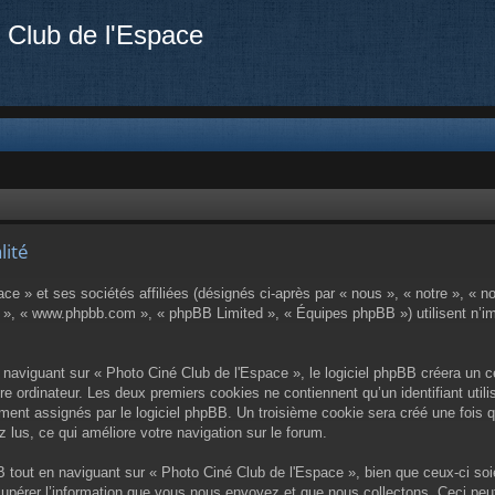
 Club de l'Espace
lité
e » et ses sociétés affiliées (désignés ci-après par « nous », « notre », « no
BB », « www.phpbb.com », « phpBB Limited », « Équipes phpBB ») utilisent n’im
aviguant sur « Photo Ciné Club de l'Espace », le logiciel phpBB créera un cer
e ordinateur. Les deux premiers cookies ne contiennent qu’un identifiant utilis
uement assignés par le logiciel phpBB. Un troisième cookie sera créé une fois
z lus, ce qui améliore votre navigation sur le forum.
tout en naviguant sur « Photo Ciné Club de l'Espace », bien que ceux-ci soi
pérer l’information que vous nous envoyez et que nous collectons. Ceci peut ê