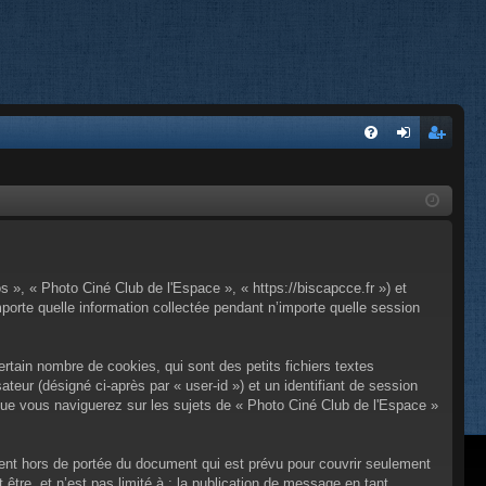
FA
on
’e
Q
ne
nr
xi
eg
on
ist
s », « Photo Ciné Club de l'Espace », « https://biscapcce.fr ») et
re
porte quelle information collectée pendant n’importe quelle session
r
tain nombre de cookies, qui sont des petits fichiers textes
ateur (désigné ci-après par « user-id ») et un identifiant de session
 que vous naviguerez sur les sujets de « Photo Ciné Club de l'Espace »
ent hors de portée du document qui est prévu pour couvrir seulement
tre, et n’est pas limité à : la publication de message en tant