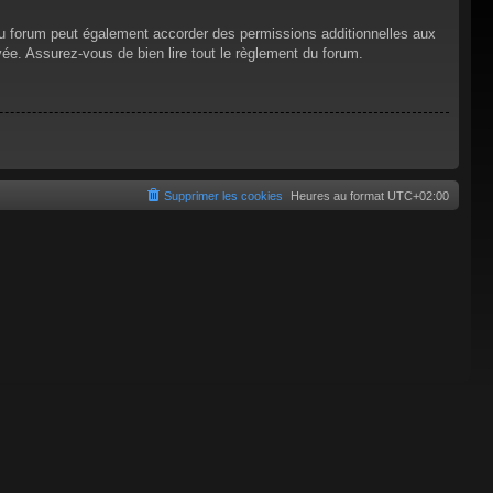
du forum peut également accorder des permissions additionnelles aux
vée. Assurez-vous de bien lire tout le règlement du forum.
Supprimer les cookies
Heures au format
UTC+02:00