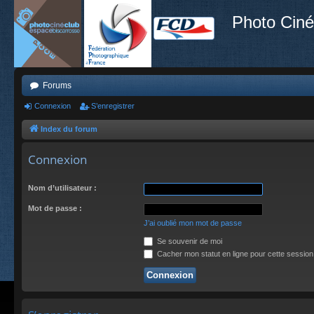
Photo Ciné
Forums
Connexion
S’enregistrer
Index du forum
Connexion
Nom d’utilisateur :
Mot de passe :
J’ai oublié mon mot de passe
Se souvenir de moi
Cacher mon statut en ligne pour cette session