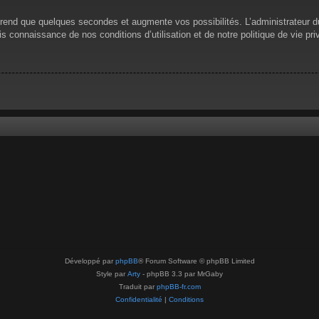
prend que quelques secondes et augmente vos possibilités. L’administrateur 
 connaissance de nos conditions d’utilisation et de notre politique de vie pri
Développé par
phpBB
® Forum Software © phpBB Limited
Style par
Arty
- phpBB 3.3 par MrGaby
Traduit par
phpBB-fr.com
Confidentialité
|
Conditions