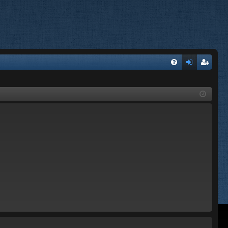
FA
on
’e
Q
ne
nr
xi
eg
on
ist
re
r