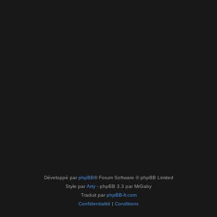
Développé par
phpBB
® Forum Software © phpBB Limited
Style par
Arty
- phpBB 3.3 par MrGaby
Traduit par
phpBB-fr.com
Confidentialité
|
Conditions