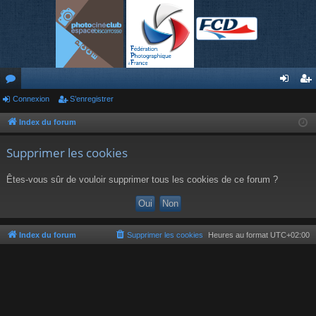
or
Connexion
S’enregistrer
on
’e
u
ne
nr
Index du forum
m
xi
eg
Supprimer les cookies
s
on
ist
Êtes-vous sûr de vouloir supprimer tous les cookies de ce forum ?
re
r
Index du forum
Supprimer les cookies
Heures au format
UTC+02:00