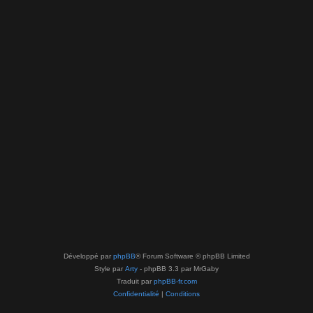
Développé par
phpBB
® Forum Software © phpBB Limited
Style par
Arty
- phpBB 3.3 par MrGaby
Traduit par
phpBB-fr.com
Confidentialité
|
Conditions