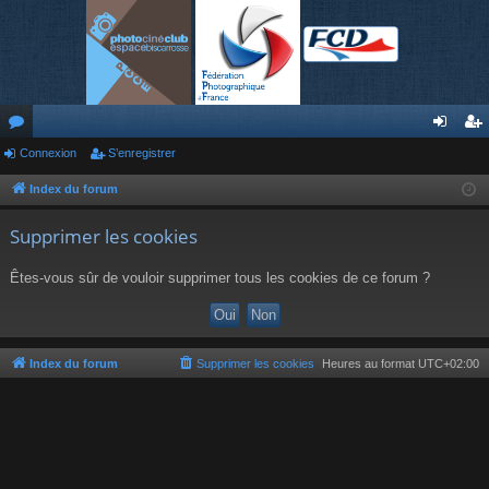
or
Connexion
S’enregistrer
on
’e
u
ne
nr
Index du forum
m
xi
eg
Supprimer les cookies
s
on
ist
Êtes-vous sûr de vouloir supprimer tous les cookies de ce forum ?
re
r
Index du forum
Supprimer les cookies
Heures au format
UTC+02:00