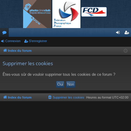
or
Connexion
S’enregistrer
on
’e
u
ne
nr
Index du forum
m
xi
eg
Supprimer les cookies
s
on
ist
Êtes-vous sûr de vouloir supprimer tous les cookies de ce forum ?
re
r
Index du forum
Supprimer les cookies
Heures au format
UTC+02:00