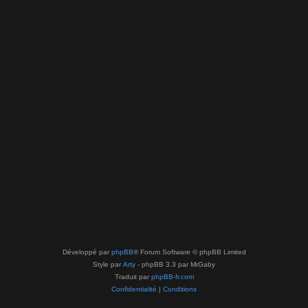
Développé par
phpBB
® Forum Software © phpBB Limited
Style par
Arty
- phpBB 3.3 par MrGaby
Traduit par
phpBB-fr.com
Confidentialité
|
Conditions