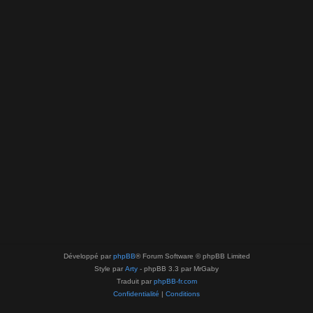
Développé par
phpBB
® Forum Software © phpBB Limited
Style par
Arty
- phpBB 3.3 par MrGaby
Traduit par
phpBB-fr.com
Confidentialité
|
Conditions