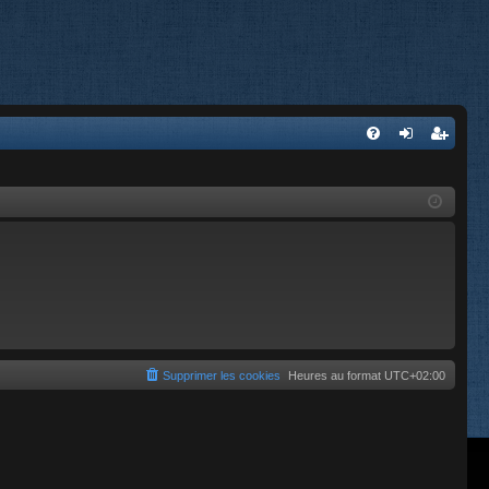
FA
on
’e
Q
ne
nr
xi
eg
on
ist
re
r
Supprimer les cookies
Heures au format
UTC+02:00