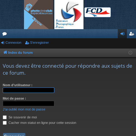
or
Connexion
S’enregistrer
on
’e
u
ne
nr
Index du forum
m
xi
eg
Vous devez être connecté pour répondre aux sujets de
s
on
ist
ce forum.
re
Nom d’utilisateur :
r
Mot de passe :
J’ai oublié mon mot de passe
Se souvenir de moi
Cacher mon statut en ligne pour cette session