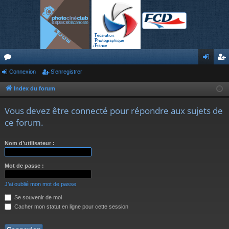
or
Connexion
S’enregistrer
on
’e
u
ne
nr
Index du forum
m
xi
eg
Vous devez être connecté pour répondre aux sujets de
s
on
ist
ce forum.
re
Nom d’utilisateur :
r
Mot de passe :
J’ai oublié mon mot de passe
Se souvenir de moi
Cacher mon statut en ligne pour cette session