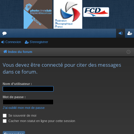
or
Connexion
S’enregistrer
on
’e
u
ne
nr
Index du forum
m
xi
eg
Vous devez être connecté pour citer des messages
s
on
ist
dans ce forum.
re
Nom d’utilisateur :
r
Mot de passe :
J’ai oublié mon mot de passe
Se souvenir de moi
Cacher mon statut en ligne pour cette session