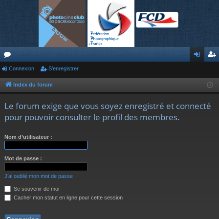
or
Connexion
S’enregistrer
on
’e
u
ne
nr
Index du forum
m
xi
eg
Le forum exige que vous soyez enregistré et connecté
s
on
ist
pour pouvoir consulter le profil des membres.
re
Nom d’utilisateur :
r
Mot de passe :
J’ai oublié mon mot de passe
Se souvenir de moi
Cacher mon statut en ligne pour cette session