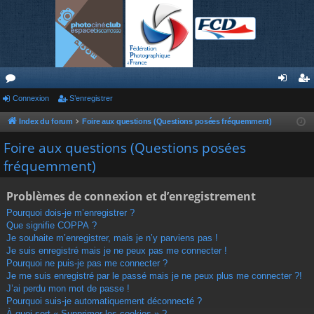
or
Connexion
S’enregistrer
on
’e
u
ne
nr
Index du forum
Foire aux questions (Questions posées fréquemment)
m
xi
eg
Foire aux questions (Questions posées
fréquemment)
s
on
ist
re
Problèmes de connexion et d’enregistrement
r
Pourquoi dois-je m’enregistrer ?
Que signifie COPPA ?
Je souhaite m’enregistrer, mais je n’y parviens pas !
Je suis enregistré mais je ne peux pas me connecter !
Pourquoi ne puis-je pas me connecter ?
Je me suis enregistré par le passé mais je ne peux plus me connecter ?!
J’ai perdu mon mot de passe !
Pourquoi suis-je automatiquement déconnecté ?
À quoi sert « Supprimer les cookies » ?