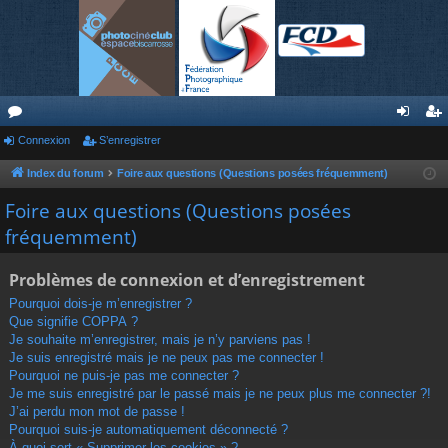
or
Connexion
S’enregistrer
on
’e
u
ne
nr
Index du forum
Foire aux questions (Questions posées fréquemment)
m
xi
eg
Foire aux questions (Questions posées
fréquemment)
s
on
ist
re
Problèmes de connexion et d’enregistrement
r
Pourquoi dois-je m’enregistrer ?
Que signifie COPPA ?
Je souhaite m’enregistrer, mais je n’y parviens pas !
Je suis enregistré mais je ne peux pas me connecter !
Pourquoi ne puis-je pas me connecter ?
Je me suis enregistré par le passé mais je ne peux plus me connecter ?!
J’ai perdu mon mot de passe !
Pourquoi suis-je automatiquement déconnecté ?
À quoi sert « Supprimer les cookies » ?