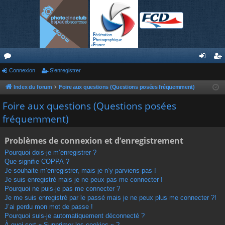
or
Connexion
S’enregistrer
on
’e
u
ne
nr
Index du forum
Foire aux questions (Questions posées fréquemment)
m
xi
eg
Foire aux questions (Questions posées
fréquemment)
s
on
ist
re
Problèmes de connexion et d’enregistrement
r
Pourquoi dois-je m’enregistrer ?
Que signifie COPPA ?
Je souhaite m’enregistrer, mais je n’y parviens pas !
Je suis enregistré mais je ne peux pas me connecter !
Pourquoi ne puis-je pas me connecter ?
Je me suis enregistré par le passé mais je ne peux plus me connecter ?!
J’ai perdu mon mot de passe !
Pourquoi suis-je automatiquement déconnecté ?
À quoi sert « Supprimer les cookies » ?