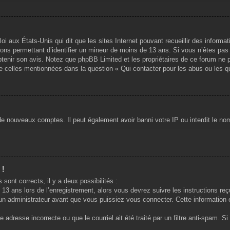
oi aux États-Unis qui dit que les sites Internet pouvant recueillir des infor
ations permettant d’identifier un mineur de moins de 13 ans. Si vous n’êtes pa
obtenir son avis. Notez que phpBB Limited et les propriétaires de ce forum ne p
de celles mentionnées dans la question « Qui contacter pour les abus ou les q
 de nouveaux comptes. Il peut également avoir banni votre IP ou interdit le nom
 !
 sont corrects, il y a deux possibilités :
13 ans lors de l’enregistrement, alors vous devrez suivre les instructions re
n administrateur avant que vous puissiez vous connecter. Cette information es
 adresse incorrecte ou que le courriel ait été traité par un filtre anti-spam. S