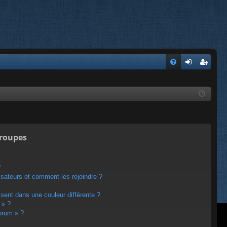
FA
on
’e
Q
ne
nr
xi
eg
on
ist
groupes
re
r
?
lisateurs et comment les rejoindre ?
ent dans une couleur différente ?
 » ?
forum » ?