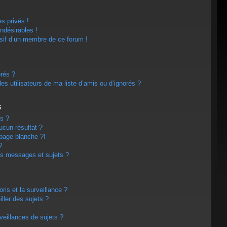
s privés !
ndésirables !
usif d’un membre de ce forum !
orés ?
s utilisateurs de ma liste d’amis ou d’ignorés ?
s
s ?
cun résultat ?
page blanche ?!
?
s messages et sujets ?
oris et la surveillance ?
ller des sujets ?
eillances de sujets ?