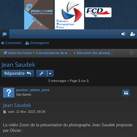
or
Connexion
S’enregistrer
on
’e
u
ne
nr
Index du forum
Connaissances de la photographie
Découvrir des photographes
m
xi
eg
Jean Saudek
s
on
ist
Répondre
re
5 messages • Page
1
sur
1
r
gestion_admin_pcce
Site Admin
Jean Saudek
M
sam. 11 févr. 2023, 09:28
e
.
s
La vidéo Zoom de la présentation du photographe Jean Saudek proposée
s
a
par Olivier :
g