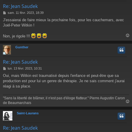
Re: Jean Saudek
M
sam. 11 févr. 2023, 18:39
e
J'essaierai de faire mieux la prochaine fois, pour les cauchemars, avec
s
Joël-Peter Witkin !
s
a
g
Non, je rigole !!!
e
Gunther
t
Re: Jean Saudek
M
lun. 13 févr. 2023, 10:31
e
Oui, mais Witkin est traumatisé depuis l'enfance et peut-être que sa
s
production est pour lui un genre de thérapie. Je ne sais comment j'aurai
s
a
réagi à sa place.
g
e
"Sans la liberté de blâmer, il n'est pas d'éloge flatteur." Pierre Augustin Caron
de Beaumarchais
Saint-Laurans
t
Re: Jean Saudek