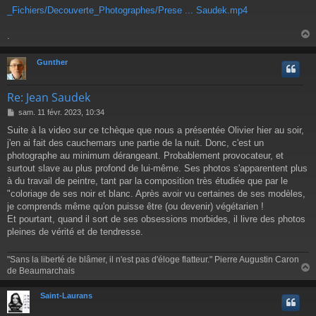
e
_Fichiers/Decouverte_Photographes/Prese ... Saudek.mp4
.
Gunther
t
Re: Jean Saudek
M
sam. 11 févr. 2023, 10:34
e
Suite à la video sur ce tchèque que nous a présentée Olivier hier au soir,
s
j'en ai fait des cauchemars une partie de la nuit. Donc, c'est un
s
a
photographe au minimum dérangeant. Probablement provocateur, et
g
surtout slave au plus profond de lui-même. Ses photos s'apparentent plus
e
à du travail de peintre, tant par la composition très étudiée que par le
"coloriage de ses noir et blanc. Après avoir vu certaines de ses modèles,
je comprends même qu'on puisse être (ou devenir) végétarien !
Et pourtant, quand il sort de ses obsessions morbides, il livre des photos
pleines de vérité et de tendresse.
"Sans la liberté de blâmer, il n'est pas d'éloge flatteur." Pierre Augustin Caron
de Beaumarchais
Saint-Laurans
t