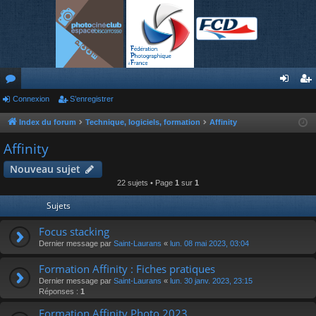
or
Connexion
S’enregistrer
on
’e
u
ne
nr
Index du forum
Technique, logiciels, formation
Affinity
m
xi
eg
Affinity
s
on
ist
Nouveau sujet
22 sujets • Page
1
sur
1
re
Sujets
r
Focus stacking
Dernier message par
Saint-Laurans
«
lun. 08 mai 2023, 03:04
Formation Affinity : Fiches pratiques
Dernier message par
Saint-Laurans
«
lun. 30 janv. 2023, 23:15
Réponses :
1
Formation Affinity Photo 2023